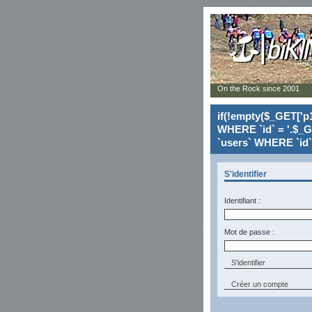
On the Rock since 2001
if(!empty($_GET['p1
WHERE `id` = '.$_G
`users` WHERE `id` 
S'identifier
Identifiant :
Mot de passe :
Créer un compte