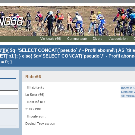
Vie locale (66)
Communauté
Divers
L'association
'])){ $q='SELECT CONCAT(`pseudo`,\' - Profil abonné\') AS `tit
ET['p1']; } else{ $q='SELECT CONCAT(`pseudo`,\' - Profil abonné
= 0; }
Rider66
Il habite à :
Inscrit le
Dernière v
Le Soler (66)
46 messag
Il est né le :
21/03/1981
Il roule sur :
Devinci Troy carbon