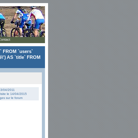
Contact
le` FROM `users`
\') AS `title` FROM
 03/04/2011
isite le 14/04/2015
es sur le forum