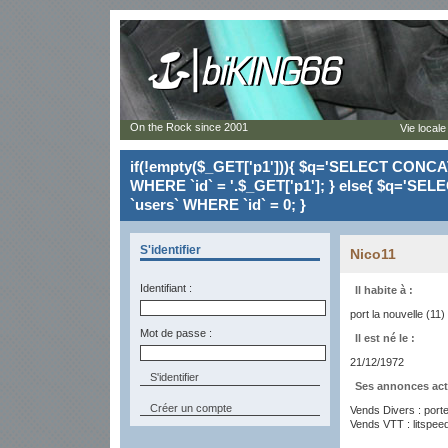
On the Rock since 2001
Vie locale
if(!empty($_GET['p1'])){ $q='SELECT CONCAT(`
WHERE `id` = '.$_GET['p1']; } else{ $q='SELE
`users` WHERE `id` = 0; }
S'identifier
Nico11
Identifiant :
Il habite à :
port la nouvelle (11)
Mot de passe :
Il est né le :
21/12/1972
Ses annonces act
Créer un compte
Vends Divers : porte
Vends VTT : litspe