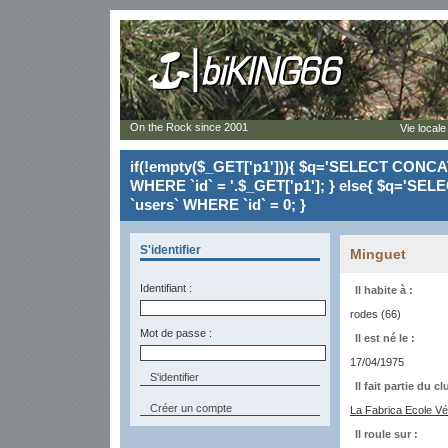
On the Rock since 2001
Vie locale
if(!empty($_GET['p1'])){ $q='SELECT CONCAT(`
WHERE `id` = '.$_GET['p1']; } else{ $q='SELE
`users` WHERE `id` = 0; }
S'identifier
Minguet
Identifiant :
Il habite à :
rodes (66)
Mot de passe :
Il est né le :
17/04/1975
Il fait partie du cl
Créer un compte
La Fabrica Ecole Vé
Il roule sur :