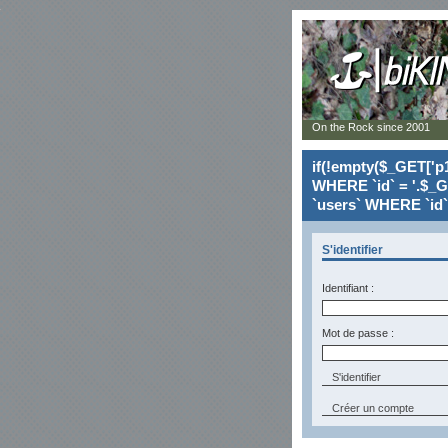
On the Rock since 2001
if(!empty($_GET['p1
WHERE `id` = '.$_G
`users` WHERE `id` 
S'identifier
Identifiant :
Mot de passe :
Créer un compte