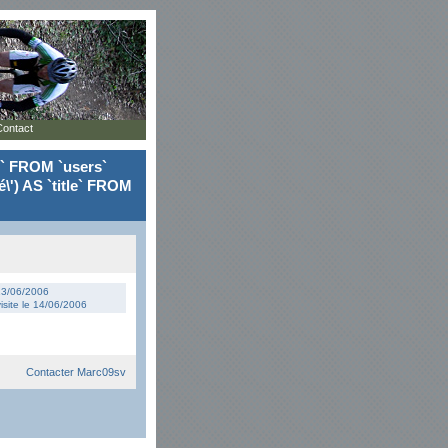
Contact
le` FROM `users`
\') AS `title` FROM
 13/06/2006
isite le 14/06/2006
Contacter Marc09sv