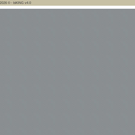
2026 © - biKING v4.0