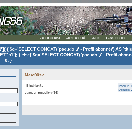
Vie locale (66)
Communauté
Divers
L'association
'])){ $q='SELECT CONCAT(`pseudo`,\' - Profil abonné\') AS `tit
ET['p1']; } else{ $q='SELECT CONCAT(`pseudo`,\' - Profil abonné
= 0; }
Marc09sv
Il habite à :
Inscrit le
Dernière v
canet en roussillon (66)