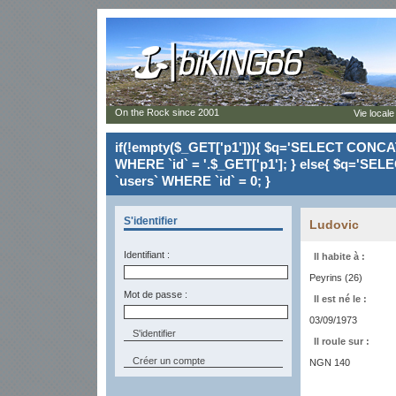
On the Rock since 2001
Vie locale
if(!empty($_GET['p1'])){ $q='SELECT CONCAT(`
WHERE `id` = '.$_GET['p1']; } else{ $q='SELE
`users` WHERE `id` = 0; }
S'identifier
Ludovic
Identifiant :
Il habite à :
Peyrins (26)
Mot de passe :
Il est né le :
03/09/1973
Il roule sur :
Créer un compte
NGN 140