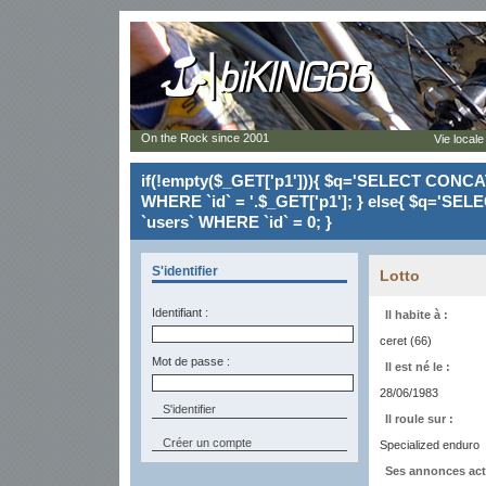
On the Rock since 2001
Vie locale
if(!empty($_GET['p1'])){ $q='SELECT CONCAT(`
WHERE `id` = '.$_GET['p1']; } else{ $q='SELE
`users` WHERE `id` = 0; }
S'identifier
Lotto
Identifiant :
Il habite à :
ceret (66)
Mot de passe :
Il est né le :
28/06/1983
Il roule sur :
Créer un compte
Specialized enduro
Ses annonces act