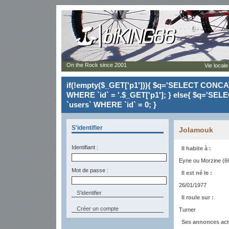
On the Rock since 2001
Vie locale
if(!empty($_GET['p1'])){ $q='SELECT CONCAT(`
WHERE `id` = '.$_GET['p1']; } else{ $q='SELE
`users` WHERE `id` = 0; }
S'identifier
Jolamouk
Identifiant :
Il habite à :
Eyne ou Morzine (6
Mot de passe :
Il est né le :
26/01/1977
Il roule sur :
Créer un compte
Turner
Ses annonces act