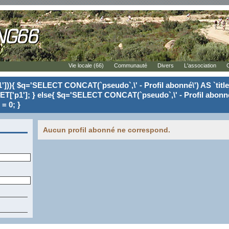
Vie locale (66)
Communauté
Divers
L'association
'])){ $q='SELECT CONCAT(`pseudo`,\' - Profil abonné\') AS `tit
ET['p1']; } else{ $q='SELECT CONCAT(`pseudo`,\' - Profil abonné
= 0; }
Aucun profil abonné ne correspond.