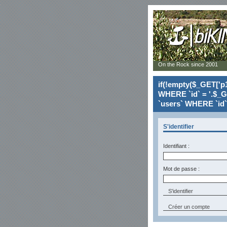
On the Rock since 2001
if(!empty($_GET['p1
WHERE `id` = '.$_G
`users` WHERE `id` 
S'identifier
Identifiant :
Mot de passe :
Créer un compte