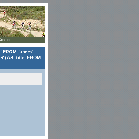
Contact
le` FROM `users`
\') AS `title` FROM