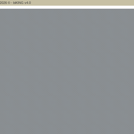
2026 © - biKING v4.0