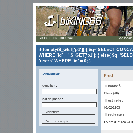
On the Rock since 2001
Vie locale
if(!empty($_GET['p1'])){ $q='SELECT CONCAT(`
WHERE `id` = '.$_GET['p1']; } else{ $q='SELE
`users` WHERE `id` = 0; }
S'identifier
Fred
Identifiant :
Il habite à :
Claira (66)
Mot de passe :
Il est né le :
02/02/1963
Il roule sur :
Créer un compte
LAPIERRE 130 Ultima