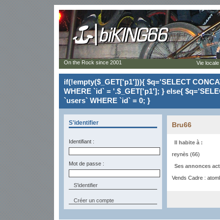
On the Rock since 2001
Vie locale
if(!empty($_GET['p1'])){ $q='SELECT CONCAT(`
WHERE `id` = '.$_GET['p1']; } else{ $q='SELE
`users` WHERE `id` = 0; }
S'identifier
Bru66
Identifiant :
Il habite à :
reynès (66)
Mot de passe :
Ses annonces act
Vends Cadre : atomla
Créer un compte