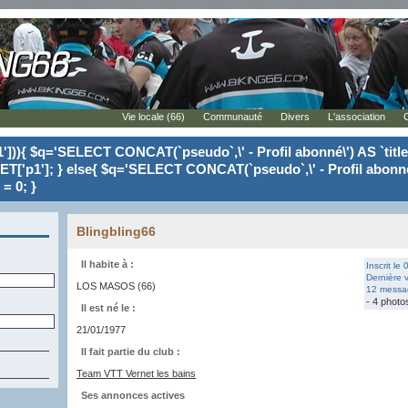
Vie locale (66)
Communauté
Divers
L'association
'])){ $q='SELECT CONCAT(`pseudo`,\' - Profil abonné\') AS `tit
ET['p1']; } else{ $q='SELECT CONCAT(`pseudo`,\' - Profil abonné
= 0; }
Blingbling66
Il habite à :
Inscrit le
Dernière v
LOS MASOS (66)
12 messag
- 4 photo
Il est né le :
21/01/1977
Il fait partie du club :
Team VTT Vernet les bains
Ses annonces actives