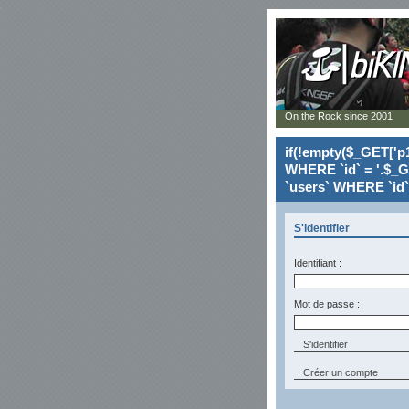
On the Rock since 2001
if(!empty($_GET['p1
WHERE `id` = '.$_G
`users` WHERE `id` 
S'identifier
Identifiant :
Mot de passe :
Créer un compte