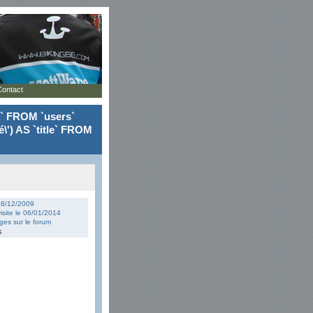
Contact
le` FROM `users`
\') AS `title` FROM
 08/12/2009
isite le 06/01/2014
es sur le forum
s