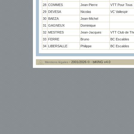
28
COMMES
Jean-Pierre
VTT Pour Tous
29
DEVESA
Nicolas
VC Vallespir
30
BAEZA
Jean-Michel
31
GAGNEUX
Dominique
32
MESTRES
Jean-Jacques
VTT Club de Thu
33
FERRE
Bruno
BC Escaldes
34
LIBERSALLE
Philippe
BC Escaldes
- 2001/2026 © - biKING v4.0
Mentions légales