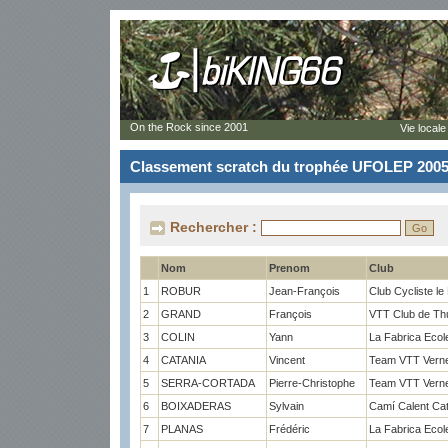
On the Rock since 2001
Vie locale
Classement scratch du trophée UFOLEP 200
Rechercher :
Nom
Prenom
Club
1
ROBUR
Jean-François
Club Cycliste le
2
GRAND
François
VTT Club de Thu
3
COLIN
Yann
La Fabrica Ecol
4
CATANIA
Vincent
Team VTT Vernet
5
SERRA-CORTADA
Pierre-Christophe
Team VTT Vernet
6
BOIXADERAS
Sylvain
Camí Calent Cat
7
PLANAS
Frédéric
La Fabrica Ecol