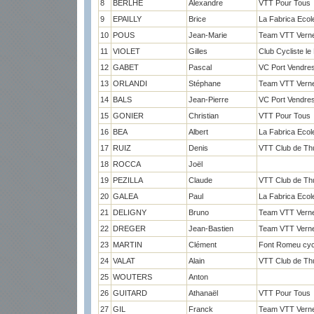
8
BERLHE
Alexandre
VTT Pour Tous
9
EPAILLY
Brice
La Fabrica Ecol
10
POUS
Jean-Marie
Team VTT Vernet
11
VIOLET
Gilles
Club Cycliste le
12
GABET
Pascal
VC Port Vendre
13
ORLANDI
Stéphane
Team VTT Vernet
14
BALS
Jean-Pierre
VC Port Vendre
15
GONIER
Christian
VTT Pour Tous
16
BEA
Albert
La Fabrica Ecol
17
RUIZ
Denis
VTT Club de Thu
18
ROCCA
Joël
19
PEZILLA
Claude
VTT Club de Thu
20
GALEA
Paul
La Fabrica Ecol
21
DELIGNY
Bruno
Team VTT Vernet
22
DREGER
Jean-Bastien
Team VTT Vernet
23
MARTIN
Clément
Font Romeu cyc
24
VALAT
Alain
VTT Club de Thu
25
WOUTERS
Anton
26
GUITARD
Athanaël
VTT Pour Tous
27
GIL
Franck
Team VTT Vernet