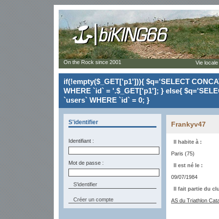
On the Rock since 2001
Vie locale
if(!empty($_GET['p1'])){ $q='SELECT CONCAT(`
WHERE `id` = '.$_GET['p1']; } else{ $q='SELE
`users` WHERE `id` = 0; }
S'identifier
Frankyv47
Identifiant :
Il habite à :
Paris (75)
Mot de passe :
Il est né le :
09/07/1984
Il fait partie du cl
Créer un compte
AS du Triathlon Cat