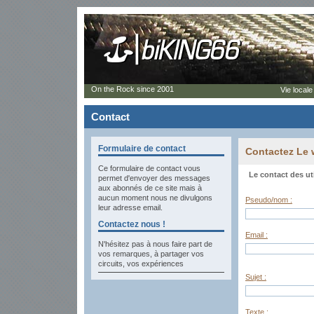
On the Rock since 2001
Vie locale
Contact
Formulaire de contact
Contactez Le
Ce formulaire de contact vous
Le contact des ut
permet d'envoyer des messages
aux abonnés de ce site mais à
aucun moment nous ne divulgons
Pseudo/nom :
leur adresse email.
Contactez nous !
Email :
N'hésitez pas à nous faire part de
vos remarques, à partager vos
circuits, vos expériences
Sujet :
Texte :